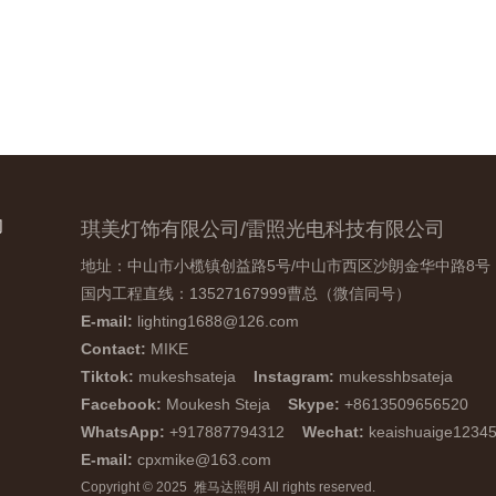
们
琪美灯饰有限公司/雷照光电科技有限公司
地址：中山市小榄镇创益路5号/中山市西区沙朗金华中路8号
国内工程直线：13527167999曹总（微信同号）
E-mail:
lighting1688@126.com
Contact:
MIKE
Tiktok:
mukeshsateja
Instagram:
mukesshbsateja
Facebook:
Moukesh Steja
Skype:
+8613509656520
WhatsApp:
+917887794312
Wechat:
keaishuaige1234
E-mail:
cpxmike@163.com
Copyright © 2025 雅马达照明 All rights reserved.