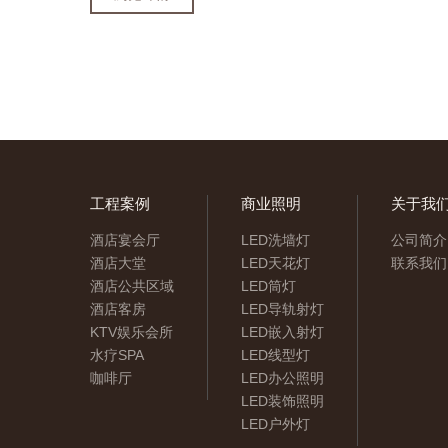
工程案例
商业照明
关于我
酒店宴会厅
LED洗墙灯
公司简介
酒店大堂
LED天花灯
联系我们
酒店公共区域
LED筒灯
酒店客房
LED导轨射灯
KTV娱乐会所
LED嵌入射灯
水疗SPA
LED线型灯
咖啡厅
LED办公照明
LED装饰照明
LED户外灯