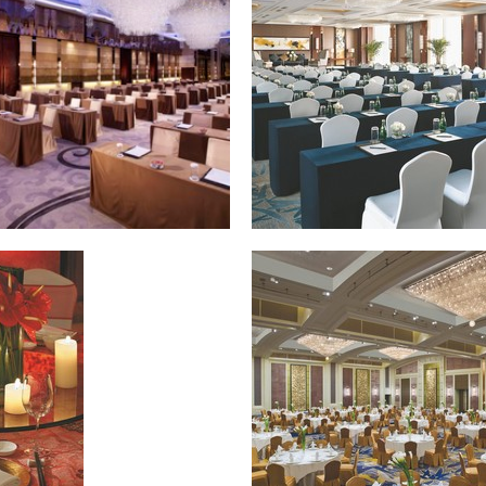
1
2
3
4