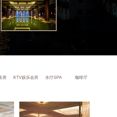
客房
KTV娱乐会所
水疗SPA
咖啡厅